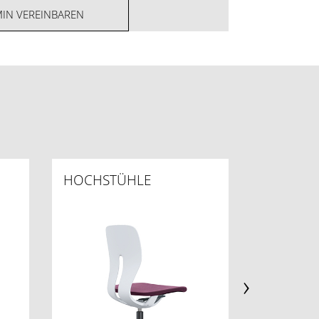
MIN VEREINBAREN
HOCHSTÜHLE
INNOVA
›