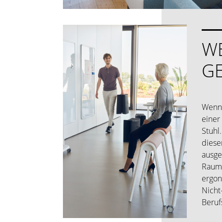
W
G
Wenn 
einer
Stuhl
diese
ausge
Raums
ergon
Nicht
Berufs