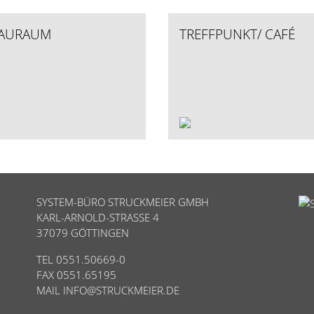
AURAUM
TREFFPUNKT/ CAFÉ
SYSTEM-BÜRO STRUCKMEIER GMBH
KARL-ARNOLD-STRASSE 4
37079 GÖTTINGEN
TEL 0551.50669-0
FAX 0551.65195
MAIL
INFO@STRUCKMEIER.DE