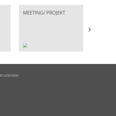
MEETING/ PROJEKT
EMPFAN
WARTEZ
›